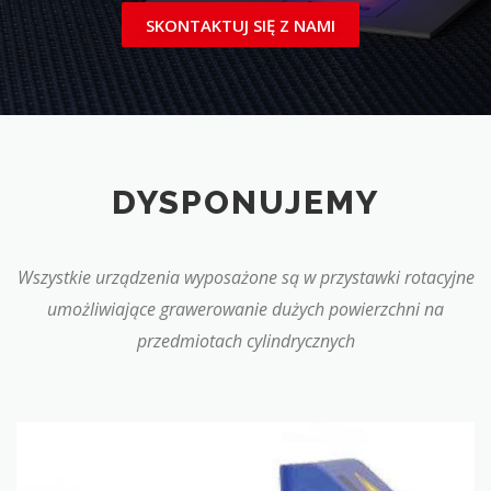
SKONTAKTUJ SIĘ Z NAMI
DYSPONUJEMY
Wszystkie urządzenia wyposażone są w przystawki rotacyjne
umożliwiające grawerowanie dużych powierzchni na
przedmiotach cylindrycznych