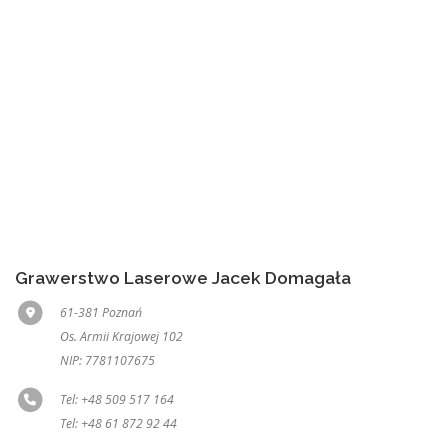
Grawerstwo Laserowe Jacek Domagała
61-381 Poznań
Os. Armii Krajowej 102
NIP: 7781107675
Tel: +48 509 517 164
Tel: +48 61 872 92 44