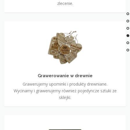
zlecenie.
Grawerowanie
w
drewnie
Grawerowanie w drewnie
Grawerujemy upominki i produkty drewniane.
Wycinamy i grawerujemy również pojedyncze sztuki ze
sklejki.
Tabliczki
okolicznościowe